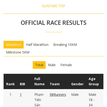
GUNTIME TOP
OFFICIAL RACE RESULTS
Marathon
Half Marathon
Breaking 10KM
Milestone 5KM
Total
Male
Female
Full
Age
G
Rank
BIB
Name
Team
Gender
Group
T
1
1
Phạm
98Runners
Male
Male
02
Tiến
18 -
Sản
34