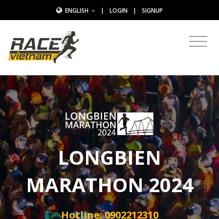
ENGLISH
|
LOGIN
|
SIGNUP
LONGBIEN
MARATHON 2024
Hotline: 0902212310