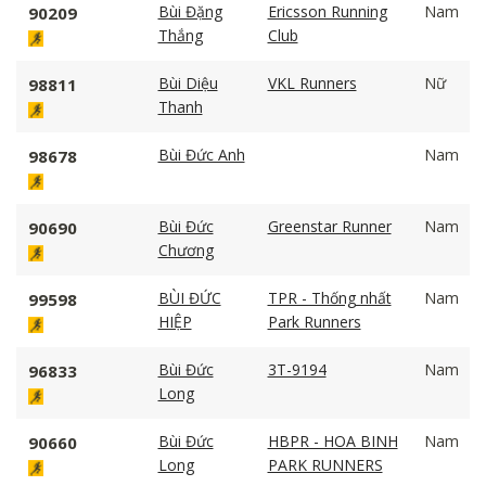
Bùi Đặng
Ericsson Running
Nam
90209
Thắng
Club
Bùi Diệu
VKL Runners
Nữ
98811
Thanh
Bùi Đức Anh
Nam
98678
Bùi Đức
Greenstar Runner
Nam
90690
Chương
BÙI ĐỨC
TPR - Thống nhất
Nam
99598
HIỆP
Park Runners
Bùi Đức
3T-9194
Nam
96833
Long
Bùi Đức
HBPR - HOA BINH
Nam
90660
Long
PARK RUNNERS