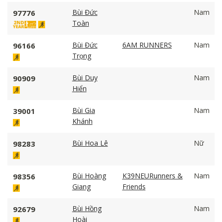
Bùi Đức
Nam
97776
Toàn
Bùi Đức
6AM RUNNERS
Nam
96166
Trọng
Bùi Duy
Nam
90909
Hiển
Bùi Gia
Nam
39001
Khánh
Bùi Hoa Lê
Nữ
98283
Bùi Hoàng
K39NEURunners &
Nam
98356
Giang
Friends
Bùi Hồng
Nam
92679
Hoài