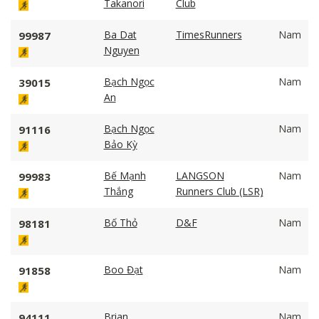
Takanori
Club
Ba Dat
TimesRunners
Nam
99987
Nguyen
Bạch Ngọc
Nam
39015
An
Bạch Ngọc
Nam
91116
Bảo Kỳ
Bế Mạnh
LANGSON
Nam
99983
Thắng
Runners Club (LSR)
Bố Thỏ
D&F
Nam
98181
Boo Đạt
Nam
91858
Brian
Nam
94111