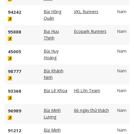
Bùi Hồng
VKL Runners
Nam
94242
Quân
Bui Huu
Ecopark Runners
Nam
95888
Thinh
Bùi Huy
Nam
45005
Hoàng
Bùi Khánh
Nam
98777
Ninh
Bùi Lê Khoa
Hồ Lộn Team
Nam
93368
Bùi Minh
66 ngày thử thách
Nam
96989
Lượng
Bùi Minh
Nam
91212