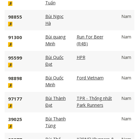
Tuấn
Bùi Ngọc
Nam
98855
Hà
Bùi quang
Run For Beer
Nam
91300
Minh
(R4B)
Bùi Quốc
HPR
Nam
95599
Đạt
Bùi Quốc
Ford Vietnam
Nam
98898
Minh
Bùi Thành
TPR - Thống nhất
Nam
97177
Đạt
Park Runners
Bùi Thanh
Nam
39025
Tùng