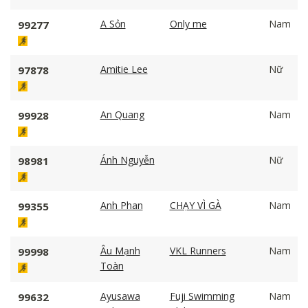
A Sỏn
Only me
Nam
99277
Amitie Lee
Nữ
97878
An Quang
Nam
99928
Ánh Nguyễn
Nữ
98981
Anh Phan
CHẠY VÌ GÀ
Nam
99355
Âu Mạnh
VKL Runners
Nam
99998
Toàn
Ayusawa
Fuji Swimming
Nam
99632