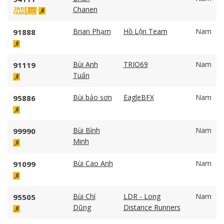
Chanen
Brian Phạm
Hồ Lộn Team
Nam
91888
Bùi Anh
TRIO69
Nam
91119
Tuấn
Bùi bảo sơn
EagleBFX
Nam
95886
Bùi Bình
Nam
99990
Minh
Bùi Cao Anh
Nam
91099
Bùi Chí
LDR - Long
Nam
95505
Dũng
Distance Runners