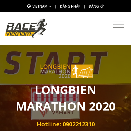
VIETNAM
|
ĐĂNG NHẬP
|
ĐĂNG KÝ
LONGBIEN
MARATHON 2020
Hotline: 0902212310