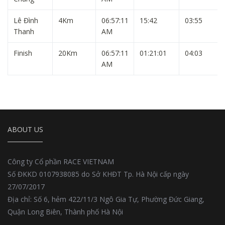
Lê Đình
4Km
06:57:11
15:42
03:55
Thanh
AM
Finish
20Km
06:57:11
01:21:01
04:03
AM
ABOUT US
Công ty Cổ phần RACE VIETNAM
Số ĐKKD 0107938085 do Sở KHĐT Tp. Hà Nội cấp ngày
27/07/2017
Địa chỉ: Số 6, hẻm 422/11/3 Ngô Gia Tự, Phường Đức Giang,
Quận Long Biên, Thành phố Hà Nội