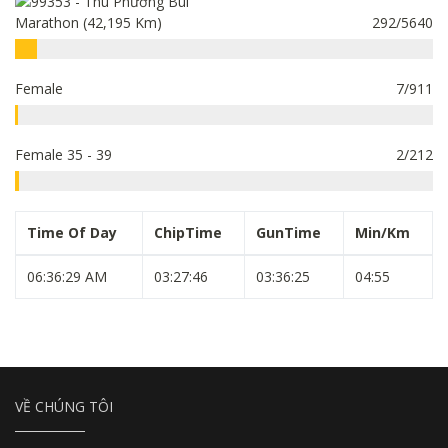
Marathon (42,195 Km)
292/5640
Female
7/911
Female 35 - 39
2/212
Time Of Day
ChipTime
GunTime
Min/Km
06:36:29 AM
03:27:46
03:36:25
04:55
VỀ CHÚNG TÔI