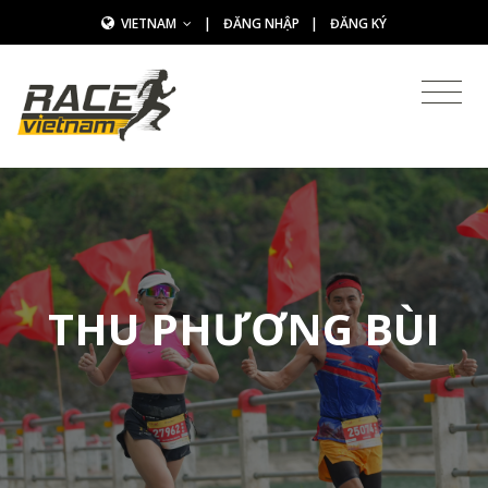
VIETNAM
|
ĐĂNG NHẬP
|
ĐĂNG KÝ
THU PHƯƠNG BÙI