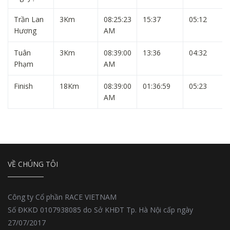
Trần Lan
3Km
08:25:23
15:37
05:12
Hương
AM
Tuân
3Km
08:39:00
13:36
04:32
Phạm
AM
Finish
18Km
08:39:00
01:36:59
05:23
AM
VỀ CHÚNG TÔI
Công ty Cổ phần RACE VIETNAM
Số ĐKKD 0107938085 do Sở KHĐT Tp. Hà Nội cấp ngày
27/07/2017