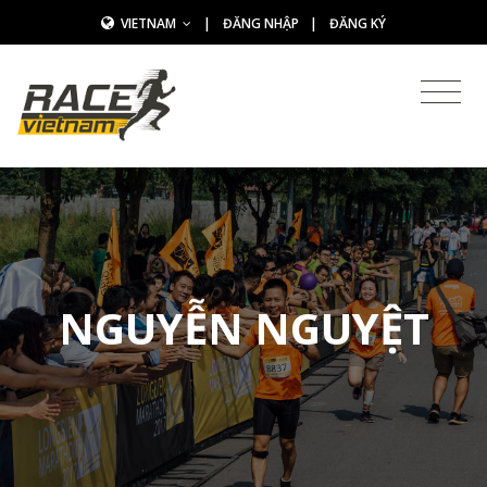
VIETNAM
|
ĐĂNG NHẬP
|
ĐĂNG KÝ
NGUYỄN NGUYỆT