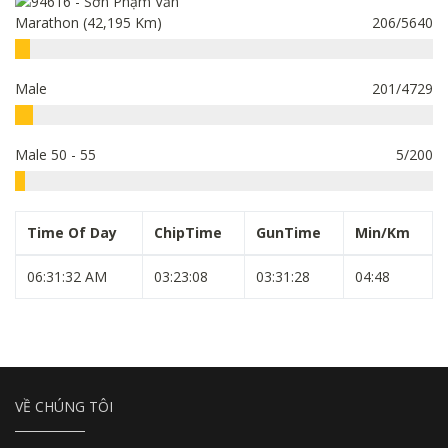
Marathon (42,195 Km)
206/5640
Male
201/4729
Male 50 - 55
5/200
Time Of Day
ChipTime
GunTime
Min/Km
06:31:32 AM
03:23:08
03:31:28
04:48
VỀ CHÚNG TÔI