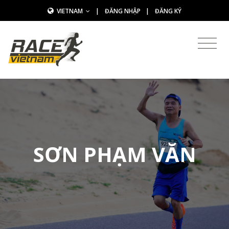
VIETNAM
|
ĐĂNG NHẬP
|
ĐĂNG KÝ
SƠN PHẠM VĂN