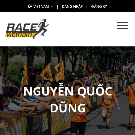
VIETNAM
|
ĐĂNG NHẬP
|
ĐĂNG KÝ
NGUYỄN QUỐC
DŨNG