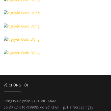
VỀ CHÚNG TÔI
Công ty Cổ phần RACE VIETNAM
Số ĐKKD 0107938085 do Sở KHĐT Tp. Hà Nội cấp ngày