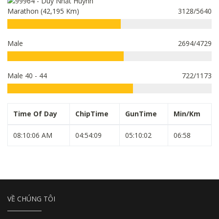
Marathon (42,195 Km)
3128/5640
Male
2694/4729
Male 40 - 44
722/1173
Time Of Day
ChipTime
GunTime
Min/Km
08:10:06 AM
04:54:09
05:10:02
06:58
VỀ CHÚNG TÔI