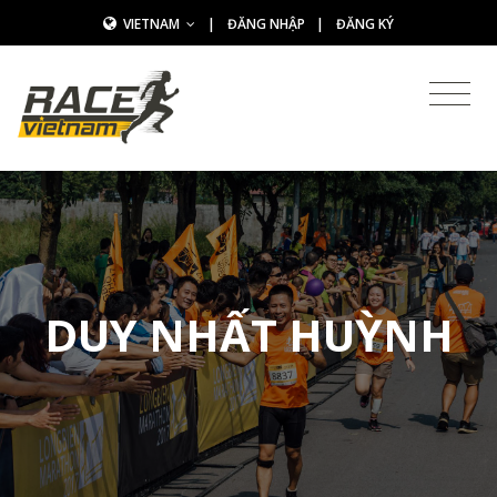
VIETNAM
|
ĐĂNG NHẬP
|
ĐĂNG KÝ
DUY NHẤT HUỲNH