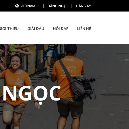
VIETNAM
|
ĐĂNG NHẬP
|
ĐĂNG KÝ
GIỚI THIỆU
GIẢI ĐẤU
HỎI ĐÁP
LIÊN HỆ
 NGỌC