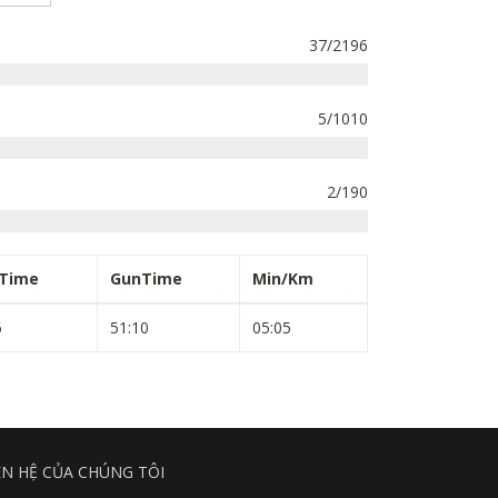
37/2196
5/1010
2/190
pTime
GunTime
Min/Km
6
51:10
05:05
ÊN HỆ CỦA CHÚNG TÔI