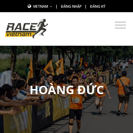
VIETNAM
|
ĐĂNG NHẬP
|
ĐĂNG KÝ
HOÀNG ĐỨC