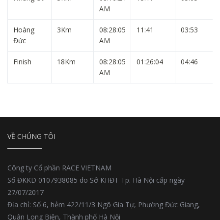
AM
Hoàng
3Km
08:28:05
11:41
03:53
Đức
AM
Finish
18Km
08:28:05
01:26:04
04:46
AM
VỀ CHÚNG TÔI
Công ty Cổ phần RACE VIETNAM
Số ĐKKD 0107938085 do Sở KHĐT Tp. Hà Nội cấp ngày
27/07/2017
Địa chỉ: Số 6, hẻm 422/11/3 Ngô Gia Tự, Phường Đức Giang,
Quận Long Biên, Thành phố Hà Nội