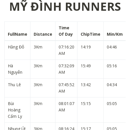
MỸ ĐÌNH RUNNERS
Time
FullName
Distance
Of Day
ChipTime
Min/Km
Hằng Đỗ
3Km
07:16:20
14:19
04:46
AM
Hà
3Km
07:32:09
15:49
05:16
Nguyễn
AM
Thu Lê
3Km
07:45:52
13:42
04:34
AM
Bùi
3Km
08:01:07
15:15
05:05
Hoàng
AM
Cẩm Ly
Nhung Út
3Km
08:16:24
15:17
05:05