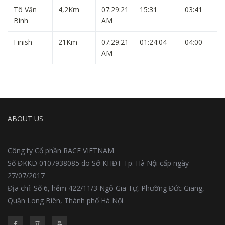
Tô Văn
4,2Km
07:29:21
15:31
03:41
Bình
AM
Finish
21Km
07:29:21
01:24:04
04:00
AM
ABOUT US
Công ty Cổ phần RACE VIETNAM
Số ĐKKD 0107938085 do Sở KHĐT Tp. Hà Nội cấp ngày
27/07/2017
Địa chỉ: Số 6, hẻm 422/11/3 Ngô Gia Tự, Phường Đức Giang,
Quận Long Biên, Thành phố Hà Nội