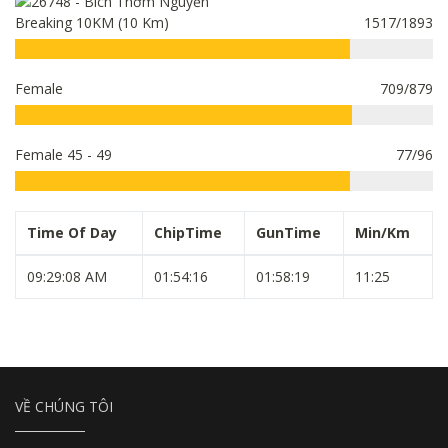
Breaking 10KM (10 Km)
1517/1893
Female
709/879
Female 45 - 49
77/96
Time Of Day
ChipTime
GunTime
Min/Km
09:29:08 AM
01:54:16
01:58:19
11:25
VỀ CHÚNG TÔI