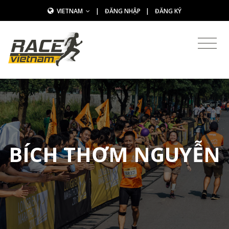
VIETNAM
|
ĐĂNG NHẬP
|
ĐĂNG KÝ
BÍCH THƠM NGUYỄN