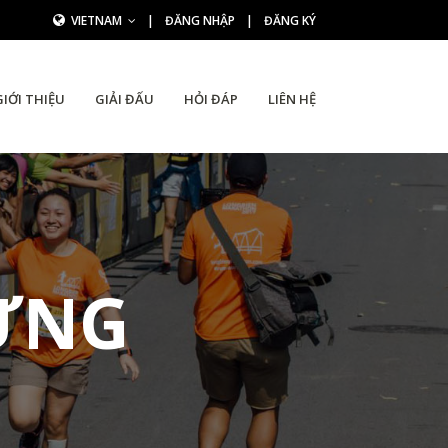
VIETNAM
|
ĐĂNG NHẬP
|
ĐĂNG KÝ
GIỚI THIỆU
GIẢI ĐẤU
HỎI ĐÁP
LIÊN HỆ
ƯNG