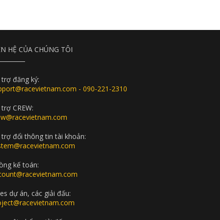
ÊN HỆ CỦA CHÚNG TÔI
 trợ đăng ký:
pport@racevietnam.com - 090-221-2310
 trợ CREW:
ew@racevietnam.com
trợ đổi thông tin tài khoản:
stem@racevietnam.com
òng kế toán:
count@racevietnam.com
es dự án, các giải đấu:
oject@racevietnam.com