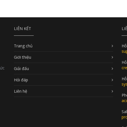
LIÊN KẾT
LI
Trang chủ
Hỗ
su
Giới thiệu
Hỗ
cr
Đức
Giải đấu
Hỗ 
Hỏi đáp
sy
Liên hệ
Ph
ac
Sal
pr