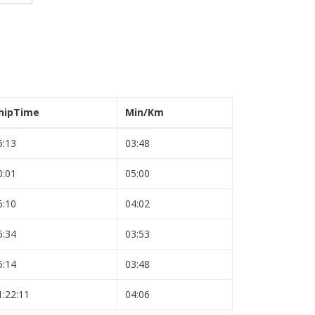
hipTime
Min/Km
5:13
03:48
0:01
05:00
6:10
04:02
5:34
03:53
5:14
03:48
1:22:11
04:06