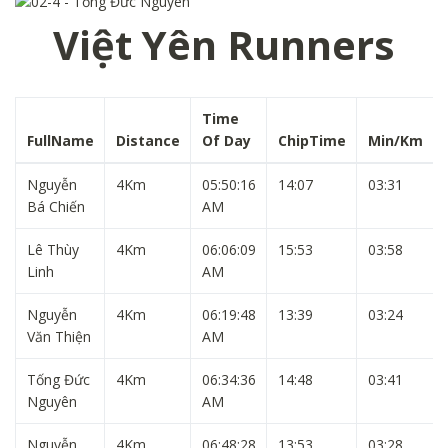
Việt Yên Runners
Time
FullName
Distance
Of Day
ChipTime
Min/Km
Nguyễn
4Km
05:50:16
14:07
03:31
Bá Chiến
AM
Lê Thùy
4Km
06:06:09
15:53
03:58
Linh
AM
Nguyễn
4Km
06:19:48
13:39
03:24
Văn Thiện
AM
Tống Đức
4Km
06:34:36
14:48
03:41
Nguyên
AM
Nguyễn
4Km
06:48:28
13:53
03:28