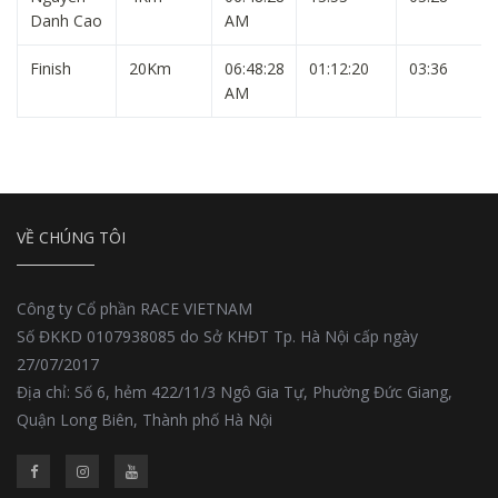
Danh Cao
AM
Finish
20Km
06:48:28
01:12:20
03:36
AM
VỀ CHÚNG TÔI
Công ty Cổ phần RACE VIETNAM
Số ĐKKD 0107938085 do Sở KHĐT Tp. Hà Nội cấp ngày
27/07/2017
Địa chỉ: Số 6, hẻm 422/11/3 Ngô Gia Tự, Phường Đức Giang,
Quận Long Biên, Thành phố Hà Nội