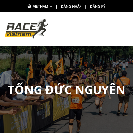
VIETNAM
|
ĐĂNG NHẬP
|
ĐĂNG KÝ
TỐNG ĐỨC NGUYÊN