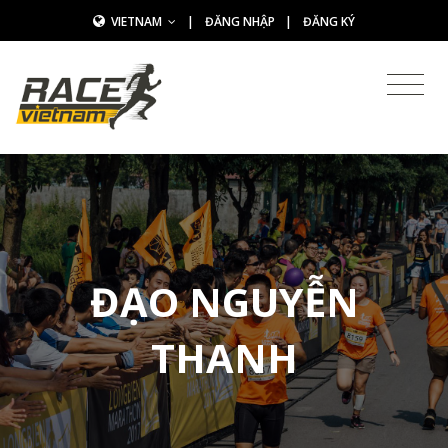
VIETNAM
|
ĐĂNG NHẬP
|
ĐĂNG KÝ
ĐẠO NGUYỄN
THANH