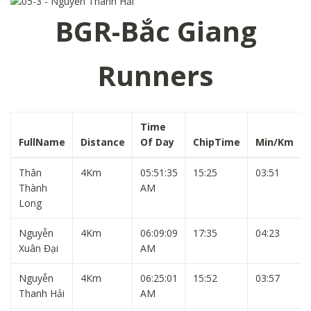
BGR-Bắc Giang
Runners
Time
FullName
Distance
Of Day
ChipTime
Min/Km
Thân
4Km
05:51:35
15:25
03:51
Thành
AM
Long
Nguyễn
4Km
06:09:09
17:35
04:23
Xuân Đại
AM
Nguyễn
4Km
06:25:01
15:52
03:57
Thanh Hải
AM