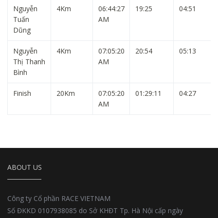
Nguyễn
4Km
06:44:27
19:25
04:51
Tuấn
AM
Dũng
Nguyễn
4Km
07:05:20
20:54
05:13
Thị Thanh
AM
Bình
Finish
20Km
07:05:20
01:29:11
04:27
AM
ABOUT US
Công ty Cổ phần RACE VIETNAM
Số ĐKKD 0107938085 do Sở KHĐT Tp. Hà Nội cấp ngày