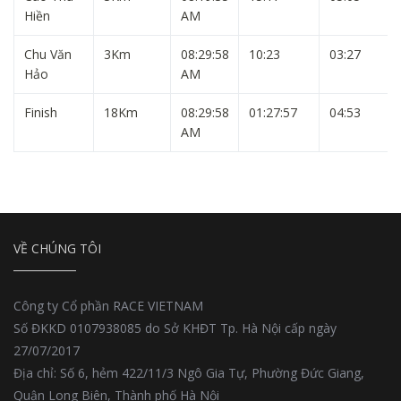
Hiền
AM
Chu Văn
3Km
08:29:58
10:23
03:27
Hảo
AM
Finish
18Km
08:29:58
01:27:57
04:53
AM
VỀ CHÚNG TÔI
Công ty Cổ phần RACE VIETNAM
Số ĐKKD 0107938085 do Sở KHĐT Tp. Hà Nội cấp ngày
27/07/2017
Địa chỉ: Số 6, hẻm 422/11/3 Ngô Gia Tự, Phường Đức Giang,
Quận Long Biên, Thành phố Hà Nội