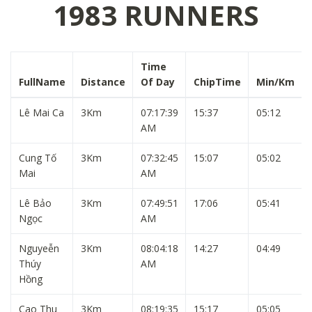
1983 RUNNERS
Time
FullName
Distance
Of Day
ChipTime
Min/Km
Lê Mai Ca
3Km
07:17:39
15:37
05:12
AM
Cung Tố
3Km
07:32:45
15:07
05:02
Mai
AM
Lê Bảo
3Km
07:49:51
17:06
05:41
Ngọc
AM
Nguyeễn
3Km
08:04:18
14:27
04:49
Thúy
AM
Hồng
Cao Thu
3Km
08:19:35
15:17
05:05