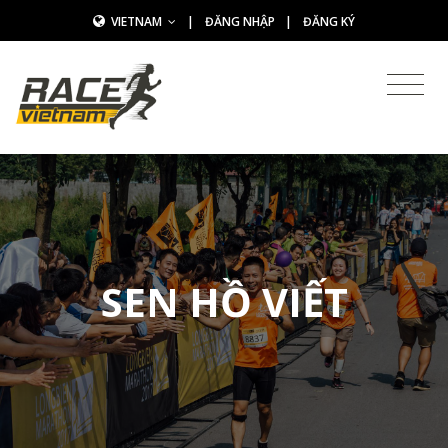
VIETNAM
|
ĐĂNG NHẬP
|
ĐĂNG KÝ
SEN HỒ VIẾT