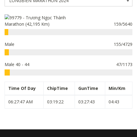
Marathon (42,195 Km)
159/5640
Male
155/4729
Male 40 - 44
47/1173
Time Of Day
ChipTime
GunTime
Min/Km
06:27:47 AM
03:19:22
03:27:43
04:43