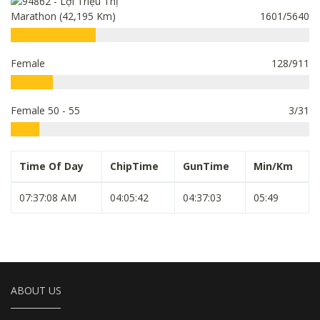
Marathon (42,195 Km)
1601/5640
Female
128/911
Female 50 - 55
3/31
Time Of Day
ChipTime
GunTime
Min/Km
07:37:08 AM
04:05:42
04:37:03
05:49
ABOUT US