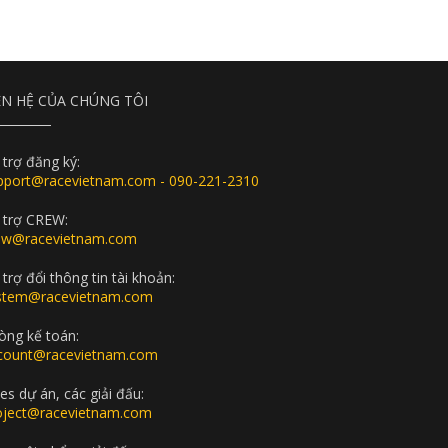
ÊN HỆ CỦA CHÚNG TÔI
 trợ đăng ký:
pport@racevietnam.com - 090-221-2310
 trợ CREW:
ew@racevietnam.com
trợ đổi thông tin tài khoản:
stem@racevietnam.com
òng kế toán:
count@racevietnam.com
es dự án, các giải đấu:
oject@racevietnam.com