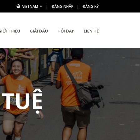
VIETNAM
|
ĐĂNG NHẬP
|
ĐĂNG KÝ
GIỚI THIỆU
GIẢI ĐẤU
HỎI ĐÁP
LIÊN HỆ
 TUỆ