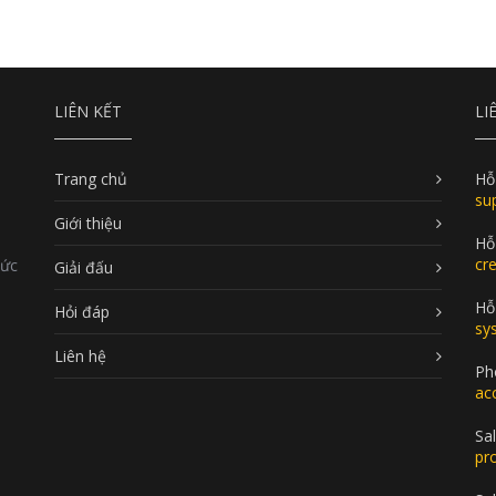
LIÊN KẾT
LI
Trang chủ
Hỗ
su
Giới thiệu
Hỗ
cr
Đức
Giải đấu
Hỗ 
Hỏi đáp
sy
Liên hệ
Ph
ac
Sal
pr