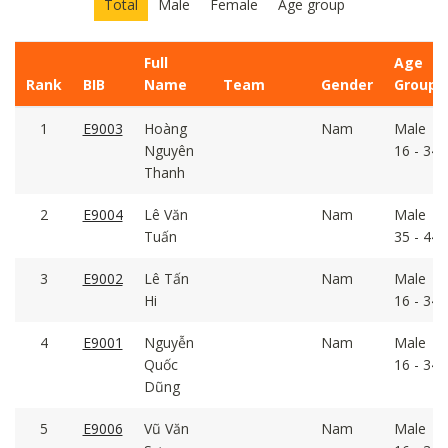
Total
Male
Female
Age group
Full
Age
Rank
BIB
Name
Team
Gender
Group
1
E9003
Hoàng
Nam
Male
Nguyên
16 - 34
Thanh
2
E9004
Lê Văn
Nam
Male
Tuấn
35 - 44
3
E9002
Lê Tấn
Nam
Male
Hi
16 - 34
4
E9001
Nguyễn
Nam
Male
Quốc
16 - 34
Dũng
5
E9006
Vũ Văn
Nam
Male