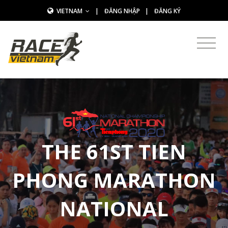
VIETNAM
|
ĐĂNG NHẬP
|
ĐĂNG KÝ
THE 61ST TIEN
PHONG MARATHON
NATIONAL