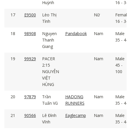
Huỳnh
16 - 34
17
E9500
Lèo Thị
Nữ
Female
Tình
16 - 34
18
98908
Nguyen
Pandabook
Nam
Male
Thanh
35 - 44
Giang
19
99929
PACER
Nam
Male
2:15
45 -
NGUYỄN
100
VIỆT
HÙNG
20
97879
Trần
HADONG
Nam
Male
Tuấn Vũ
RUNNERS
35 - 44
21
90566
Lê Đình
Eaglecamp
Nam
Male
Vĩnh
35 - 44