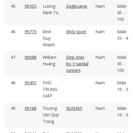
45
99355
Lương
Eaglecamp
Nam
Male
Minh Tú
45 -
100
46
99773
Đinh
Khôi Sport
Nam
Male
Duy
35 - 44
Khánh
47
90088
William
Dep chay
Nam
Male
Huang
bo Y sandal
45 -
runners
100
48
95455
PHÚ
Nam
Male
TRUNG
16 - 34
GIÁP
49
99188
Trương
RUN365
Nam
Male
Văn Quý
16 - 34
Trọng