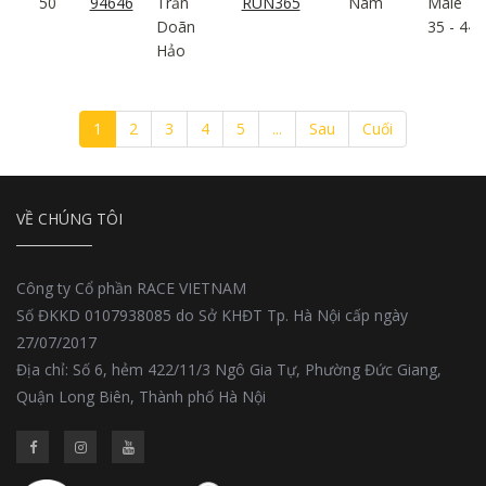
50
94646
Trần
RUN365
Nam
Male
Doãn
35 - 44
Hảo
1
2
3
4
5
...
Sau
Cuối
VỀ CHÚNG TÔI
Công ty Cổ phần RACE VIETNAM
Số ĐKKD 0107938085 do Sở KHĐT Tp. Hà Nội cấp ngày
27/07/2017
Địa chỉ: Số 6, hẻm 422/11/3 Ngô Gia Tự, Phường Đức Giang,
Quận Long Biên, Thành phố Hà Nội