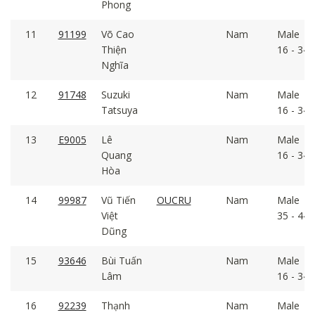
Phong
11
91199
Võ Cao
Nam
Male
Thiện
16 - 34
Nghĩa
12
91748
Suzuki
Nam
Male
Tatsuya
16 - 34
13
E9005
Lê
Nam
Male
Quang
16 - 34
Hòa
14
99987
Vũ Tiến
OUCRU
Nam
Male
Việt
35 - 44
Dũng
15
93646
Bùi Tuấn
Nam
Male
Lâm
16 - 34
16
92239
Thạnh
Nam
Male