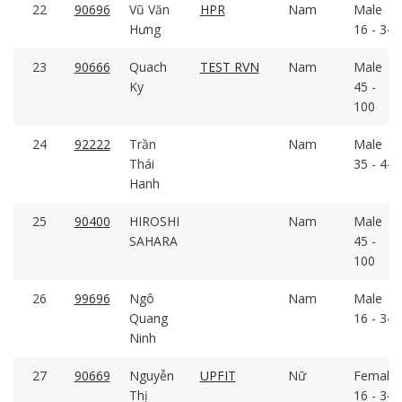
22
90696
Vũ Văn
HPR
Nam
Male
Hưng
16 - 34
23
90666
Quach
TEST RVN
Nam
Male
Ky
45 -
100
24
92222
Trần
Nam
Male
Thái
35 - 44
Hanh
25
90400
HIROSHI
Nam
Male
SAHARA
45 -
100
26
99696
Ngô
Nam
Male
Quang
16 - 34
Ninh
27
90669
Nguyễn
UPFIT
Nữ
Female
Thị
16 - 34