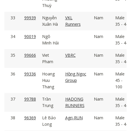
Thuỳ
33
99939
Nguyễn
VKL
Nam
Male
Xuân Hà
Runners
35 - 44
34
90019
Ngô
Nam
Male
Minh Hải
35 - 44
35
99666
Viet
VBRC
Nam
Male
Pham
35 - 44
36
99336
Hoang
Hồng Ngọc
Nam
Male
Huu
Group
45 -
Thang
100
37
99788
Trần
HADONG
Nam
Male
Trung
RUNNERS
35 - 44
38
96369
Lê Bảo
Agri-RUN
Nam
Male
Long
35 - 44