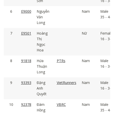
Sơn
16 - 34
6
E9000
Nguyễn
Nam
Male
Văn
35 - 44
Long
7
E9501
Hoàng
Nữ
Female
Thị
16 - 34
Ngọc
Hoa
8
91818
Hứa
PTRs
Nam
Male
Thuận
16 - 34
Long
9
93393
Đặng
VietRunners
Nam
Male
Anh
16 - 34
Quyết
10
92378
Đàm
VBRC
Nam
Male
Hồng
35 - 44