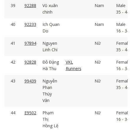
39
92288
Vũ xuân
Nam
Male
chinh
35 - 44
40
92233
Ich Quan
Nam
Male
Do
16 - 34
41
97894
Nguyen
Nữ
Female
Linh Chi
35 - 44
42
92828
Đỗ Đặng
VKL
Nữ
Female
Hà Thu
Runners
16 - 34
43
99439
Nguyễn
Nữ
Female
Phan
35 - 44
Thùy
Vân
44
E9502
Phạm
Nữ
Female
Thị
16 - 34
Hồng Lệ