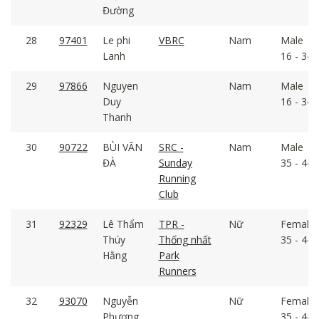
Đường
28
97401
Le phi
VBRC
Nam
Male
Lanh
16 - 34
29
97866
Nguyen
Nam
Male
Duy
16 - 34
Thanh
30
90722
BÙI VĂN
SRC -
Nam
Male
ĐÀ
Sunday
35 - 44
Running
Club
31
92329
Lê Thẩm
TPR -
Nữ
Female
Thúy
Thống nhất
35 - 44
Hằng
Park
Runners
32
93070
Nguyễn
Nữ
Female
Phương
35 - 44