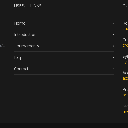
USEFUL LINKS
OU
Home
Re
su
Introduction
Cr
cr
Đức
Tournaments
Sy
Faq
sy
Contact
Ac
ac
Pr
pr
Me
me