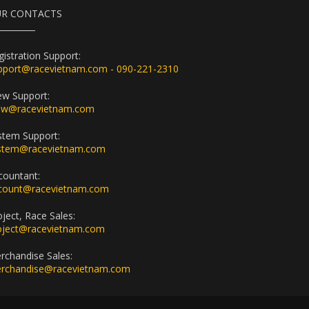
R CONTACTS
gistration Support:
pport@racevietnam.com - 090-221-2310
ew Support:
ew@racevietnam.com
stem Support:
stem@racevietnam.com
countant:
count@racevietnam.com
oject, Race Sales:
oject@racevietnam.com
rchandise Sales:
rchandise@racevietnam.com