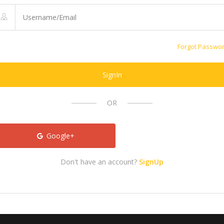
Forgot Passwo
SignIn
OR
Google+
Don't have an account?
SignUp