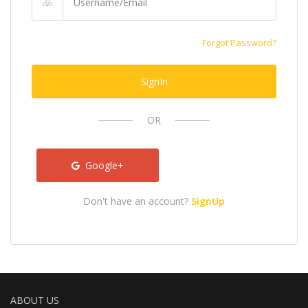
Forgot Password?
SignIn
OR
Google+
Don't have an account?
SignUp
ABOUT US