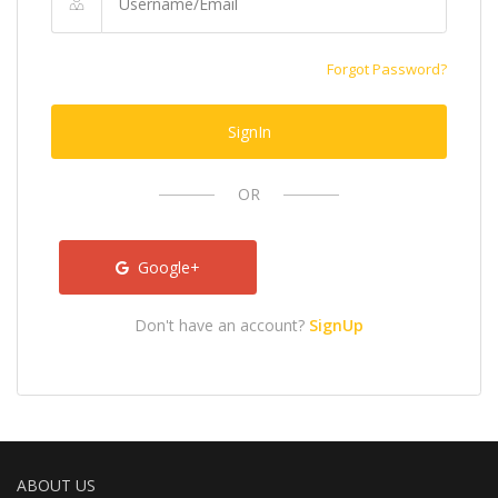
Forgot Password?
SignIn
OR
Google+
Don't have an account?
SignUp
ABOUT US