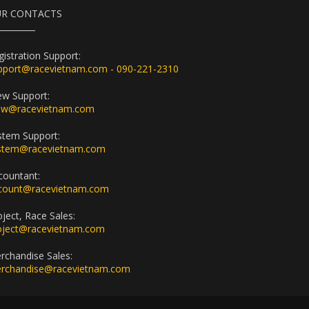
R CONTACTS
gistration Support:
pport@racevietnam.com - 090-221-2310
ew Support:
ew@racevietnam.com
stem Support:
stem@racevietnam.com
countant:
count@racevietnam.com
oject, Race Sales:
oject@racevietnam.com
rchandise Sales:
rchandise@racevietnam.com