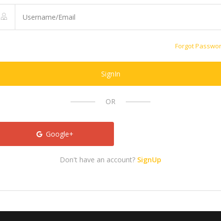
Forgot Passwo
SignIn
OR
Google+
Don't have an account?
SignUp