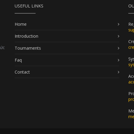
USEFUL LINKS
OU
Home
Re
su
Introduction
Cr
cr
Đức
Tournaments
Sy
Faq
sy
Contact
Ac
ac
Pr
pr
Me
me