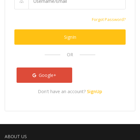
Forgot Password?
SignIn
OR
Google+
Don't have an account?
SignUp
ABOUT US