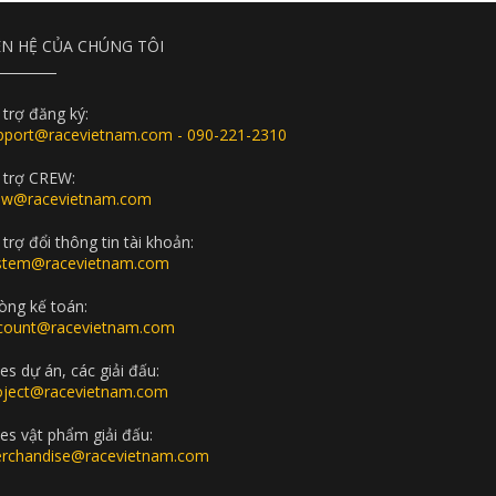
ÊN HỆ CỦA CHÚNG TÔI
 trợ đăng ký:
pport@racevietnam.com - 090-221-2310
 trợ CREW:
ew@racevietnam.com
trợ đổi thông tin tài khoản:
stem@racevietnam.com
òng kế toán:
count@racevietnam.com
es dự án, các giải đấu:
oject@racevietnam.com
les vật phẩm giải đấu:
rchandise@racevietnam.com