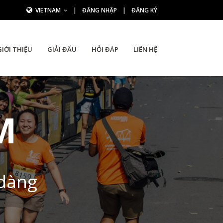
VIETNAM
|
ĐĂNG NHẬP
|
ĐĂNG KÝ
GIỚI THIỆU
GIẢI ĐẤU
HỎI ĐÁP
LIÊN HỆ
M
 dàng