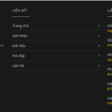
LIÊN KẾT
LI
Trang chủ
Hỗ
su
Giới thiệu
Hỗ
cr
Đức
Giải đấu
Hỗ 
Hỏi đáp
sy
Liên hệ
Ph
ac
Sal
pr
Sa
me