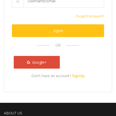
Forgot Password?
SignIn
OR
Google+
Don't have an account?
SignUp
ABOUT US