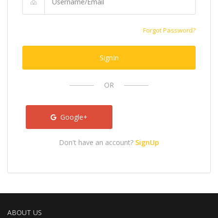
Forgot Password?
SignIn
OR
Google+
Don't have an account?
SignUp
ABOUT US