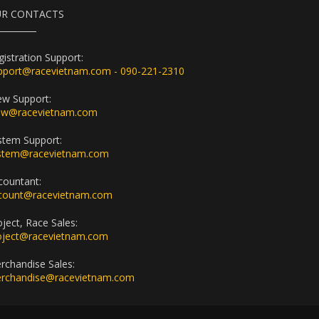
R CONTACTS
gistration Support:
pport@racevietnam.com - 090-221-2310
ew Support:
ew@racevietnam.com
stem Support:
stem@racevietnam.com
countant:
count@racevietnam.com
oject, Race Sales:
oject@racevietnam.com
rchandise Sales:
rchandise@racevietnam.com