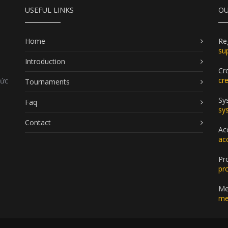
USEFUL LINKS
OU
Home
Re
su
Introduction
Cr
cr
Đức
Tournaments
Sy
Faq
sy
Contact
Ac
ac
Pr
pr
Me
me