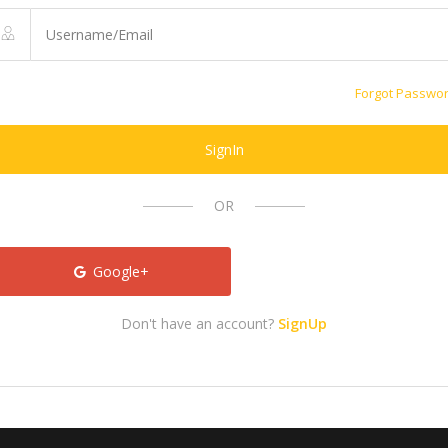
Forgot Passwo
SignIn
OR
Google+
Don't have an account?
SignUp