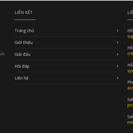
LIÊN KẾT
LI
Trang chủ
Hỗ
su
Giới thiệu
Hỗ
cr
Đức
Giải đấu
Hỗ 
Hỏi đáp
sy
Liên hệ
Ph
ac
Sal
pr
Sa
me