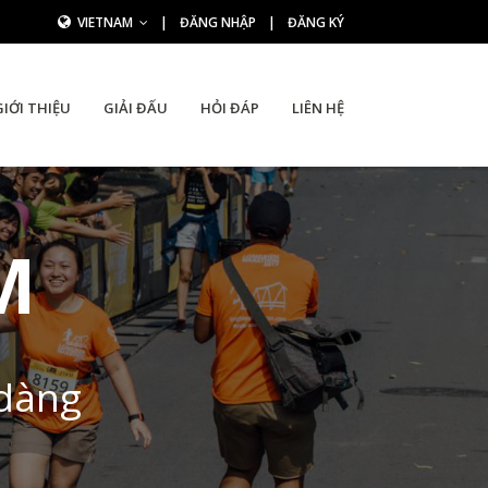
VIETNAM
|
ĐĂNG NHẬP
|
ĐĂNG KÝ
GIỚI THIỆU
GIẢI ĐẤU
HỎI ĐÁP
LIÊN HỆ
M
 dàng