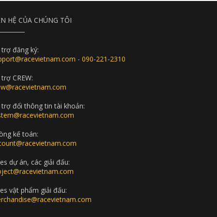
ÊN HỆ CỦA CHÚNG TÔI
 trợ đăng ký:
pport@racevietnam.com - 090-221-2310
 trợ CREW:
ew@racevietnam.com
trợ đổi thông tin tài khoản:
stem@racevietnam.com
òng kế toán:
count@racevietnam.com
es dự án, các giải đấu:
oject@racevietnam.com
les vật phẩm giải đấu:
rchandise@racevietnam.com