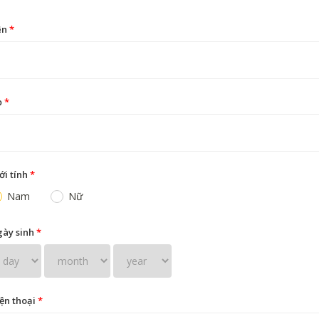
ên
*
ọ
*
ới tính
*
Nam
Nữ
ày sinh
*
ện thoại
*