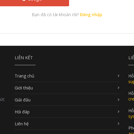
Bạn đã có tài khoản rồi?
Đăng nhập
LIÊN KẾT
LI
Trang chủ
Hỗ
su
Giới thiệu
Hỗ
cr
Đức
Giải đấu
Hỗ 
Hỏi đáp
sy
Liên hệ
Ph
ac