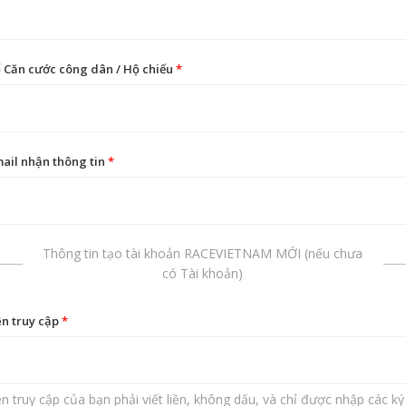
 Căn cước công dân / Hộ chiếu
*
ail nhận thông tin
*
Thông tin tạo tài khoản RACEVIETNAM MỚI (nếu chưa
có Tài khoản)
n truy cập
*
n truy cập của bạn phải viết liền, không dấu, và chỉ được nhập các ký