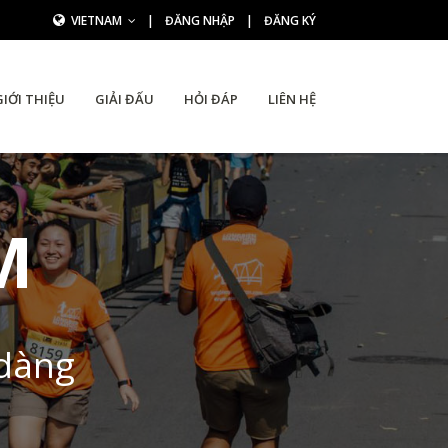
VIETNAM
|
ĐĂNG NHẬP
|
ĐĂNG KÝ
GIỚI THIỆU
GIẢI ĐẤU
HỎI ĐÁP
LIÊN HỆ
M
 dàng