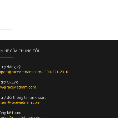
ÊN HỆ CỦA CHÚNG TÔI
 trợ đăng ký:
pport@racevietnam.com - 090-221-2310
 trợ CREW:
ew@racevietnam.com
trợ đổi thông tin tài khoản:
stem@racevietnam.com
òng kế toán:
count@racevietnam.com