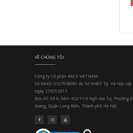
VỀ CHÚNG TÔI
Công ty Cổ phần RACE VIETNAM
Số ĐKKD 0107938085 do Sở KHĐT Tp. Hà Nội cấp
ngày 27/07/2017
Địa chỉ: Số 6, hẻm 422/11/3 Ngô Gia Tự, Phường 
Giang, Quận Long Biên, Thành phố Hà Nội