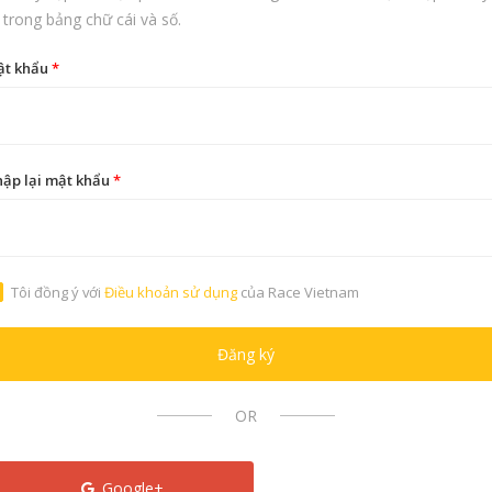
 trong bảng chữ cái và số.
ật khẩu
*
ập lại mật khẩu
*
Tôi đồng ý với
Điều khoản sử dụng
của Race Vietnam
Đăng ký
OR
Google+