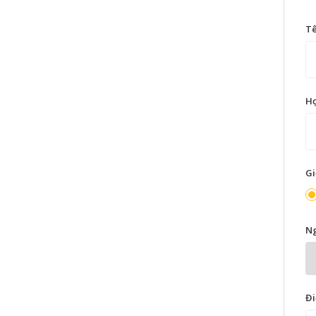
T
H
Gi
Ng
Đi