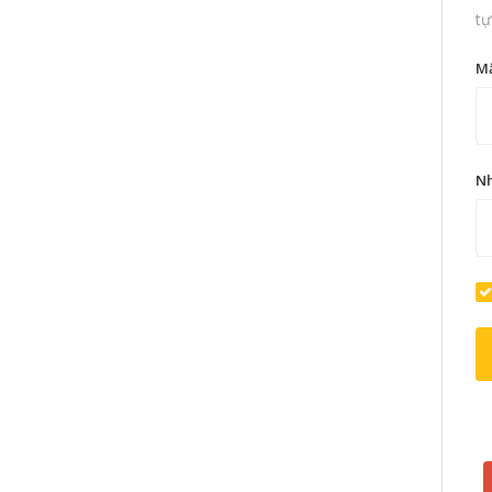
tự
M
Nh