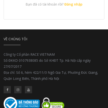
Bạn đã có tài khoản rồi?
Đăng nhập
VỀ CHÚNG TÔI
Công ty Cổ phần RACE VIETNAM
Số ĐKKD 0107938085 do Sở KHĐT Tp. Hà Nội cấp ngày
27/07/2017
Địa chỉ: Số 6, hẻm 422/11/3 Ngô Gia Tự, Phường Đức Giang,
Quận Long Biên, Thành phố Hà Nội