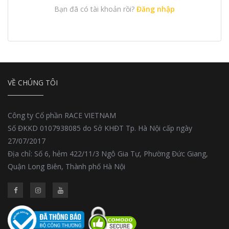
Bạn đã có tài khoản rồi?
Đăng nhập
VỀ CHÚNG TÔI
Công ty Cổ phần RACE VIETNAM
Số ĐKKD 0107938085 do Sở KHĐT Tp. Hà Nội cấp ngày
27/07/2017
Địa chỉ: Số 6, hẻm 422/11/3 Ngô Gia Tự, Phường Đức Giang,
Quận Long Biên, Thành phố Hà Nội