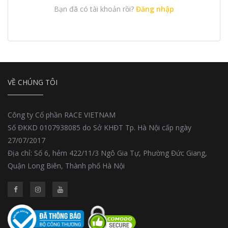
Bạn đã có tài khoản rồi?
Đăng nhập
VỀ CHÚNG TÔI
Công ty Cổ phần RACE VIETNAM
Số ĐKKD 0107938085 do Sở KHĐT Tp. Hà Nội cấp ngày
27/07/2017
Địa chỉ: Số 6, hẻm 422/11/3 Ngô Gia Tự, Phường Đức Giang,
Quận Long Biên, Thành phố Hà Nội