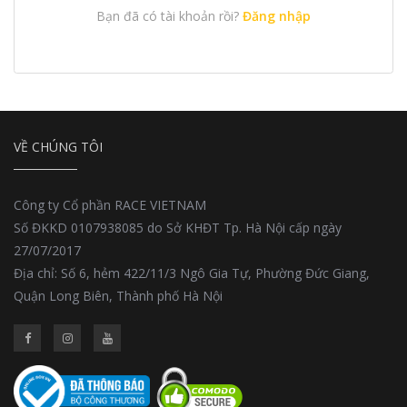
Bạn đã có tài khoản rồi?
Đăng nhập
VỀ CHÚNG TÔI
Công ty Cổ phần RACE VIETNAM
Số ĐKKD 0107938085 do Sở KHĐT Tp. Hà Nội cấp ngày
27/07/2017
Địa chỉ: Số 6, hẻm 422/11/3 Ngô Gia Tự, Phường Đức Giang,
Quận Long Biên, Thành phố Hà Nội