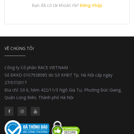
Bạn đã có tài khoản rồi?
Đăng nhập
VỀ CHÚNG TÔI
Công ty Cổ phần RACE VIETNAM
Số ĐKKD 0107938085 do Sở KHĐT Tp. Hà Nội cấp ngày
27/07/2017
Địa chỉ: Số 6, hẻm 422/11/3 Ngô Gia Tự, Phường Đức Giang,
Quận Long Biên, Thành phố Hà Nội