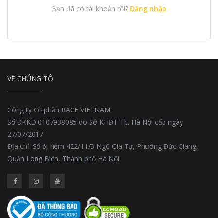
Bạn đã có tài khoản rồi?
Đăng nhập
VỀ CHÚNG TÔI
Công ty Cổ phần RACE VIETNAM
Số ĐKKD 0107938085 do Sở KHĐT Tp. Hà Nội cấp ngày
27/07/2017
Địa chỉ: Số 6, hẻm 422/11/3 Ngô Gia Tự, Phường Đức Giang,
Quận Long Biên, Thành phố Hà Nội