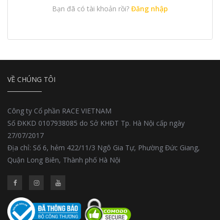
Bạn đã có tài khoản rồi?
Đăng nhập
VỀ CHÚNG TÔI
Công ty Cổ phần RACE VIETNAM
Số ĐKKD 0107938085 do Sở KHĐT Tp. Hà Nội cấp ngày
27/07/2017
Địa chỉ: Số 6, hẻm 422/11/3 Ngô Gia Tự, Phường Đức Giang,
Quận Long Biên, Thành phố Hà Nội