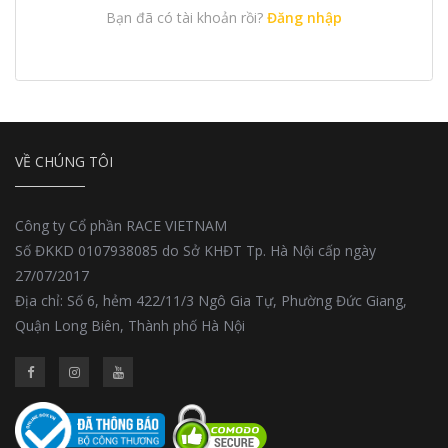
Bạn đã có tài khoản rồi?
Đăng nhập
VỀ CHÚNG TÔI
Công ty Cổ phần RACE VIETNAM
Số ĐKKD 0107938085 do Sở KHĐT Tp. Hà Nội cấp ngày
27/07/2017
Địa chỉ: Số 6, hẻm 422/11/3 Ngô Gia Tự, Phường Đức Giang,
Quận Long Biên, Thành phố Hà Nội