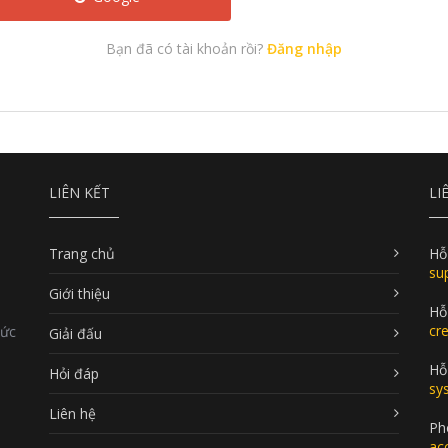
Bạn đã có tài khoản rồi?
Đăng nhập
LIÊN KẾT
LI
Trang chủ
Hỗ
su
Giới thiệu
Hỗ
cr
Đức
Giải đấu
Hỗ 
Hỏi đáp
sy
Liên hệ
Ph
ac