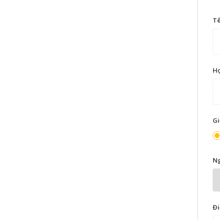
T
H
Gi
Ng
Đi