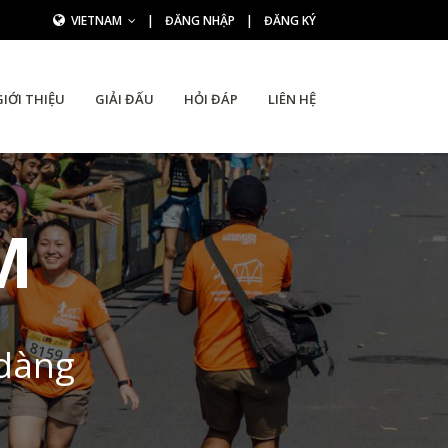
VIETNAM
|
ĐĂNG NHẬP
|
ĐĂNG KÝ
GIỚI THIỆU
GIẢI ĐẤU
HỎI ĐÁP
LIÊN HỆ
M
 dàng