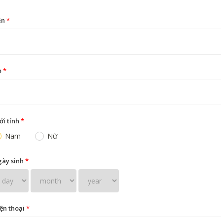
ên
*
ọ
*
ới tính
*
Nam
Nữ
ày sinh
*
ện thoại
*