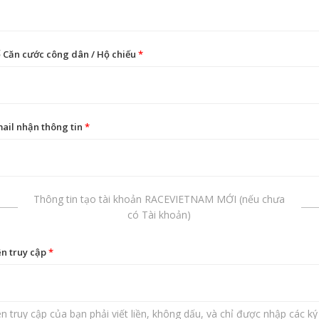
 Căn cước công dân / Hộ chiếu
*
ail nhận thông tin
*
Thông tin tạo tài khoản RACEVIETNAM MỚI (nếu chưa
có Tài khoản)
n truy cập
*
n truy cập của bạn phải viết liền, không dấu, và chỉ được nhập các ký