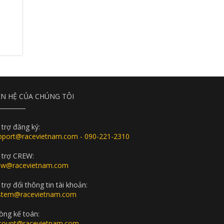
ÊN HỆ CỦA CHÚNG TÔI
 trợ đăng ký:
pport@racevietnam.com - 090-221-2310
 trợ CREW:
ew@racevietnam.com
trợ đổi thông tin tài khoản:
stem@racevietnam.com
òng kế toán:
count@racevietnam.com