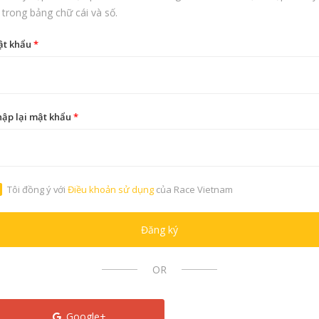
 trong bảng chữ cái và số.
ật khẩu
*
ập lại mật khẩu
*
Tôi đồng ý với
Điều khoản sử dụng
của Race Vietnam
Đăng ký
OR
Google+