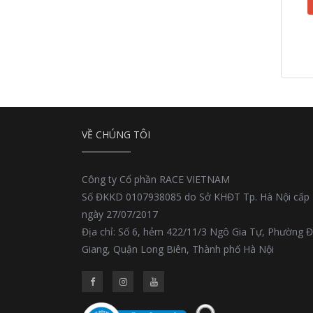
VỀ CHÚNG TÔI
Công ty Cổ phần RACE VIETNAM
Số ĐKKD 0107938085 do Sở KHĐT Tp. Hà Nội cấp
ngày 27/07/2017
Địa chỉ: Số 6, hẻm 422/11/3 Ngô Gia Tự, Phường 
Giang, Quận Long Biên, Thành phố Hà Nội