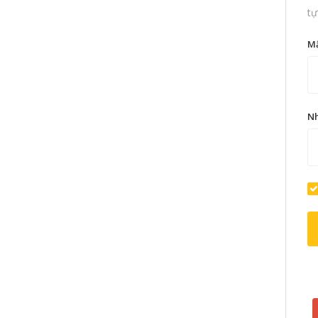
tự
M
Nh