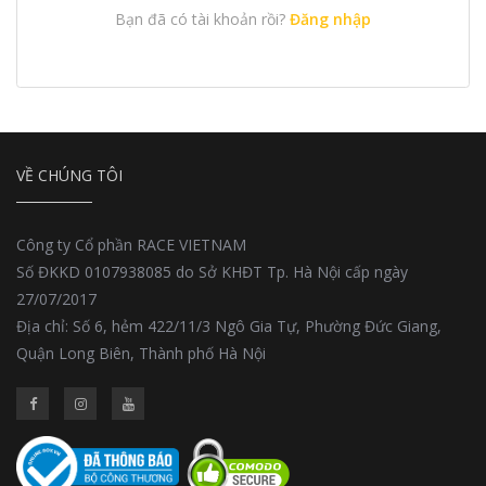
Bạn đã có tài khoản rồi?
Đăng nhập
VỀ CHÚNG TÔI
Công ty Cổ phần RACE VIETNAM
Số ĐKKD 0107938085 do Sở KHĐT Tp. Hà Nội cấp ngày
27/07/2017
Địa chỉ: Số 6, hẻm 422/11/3 Ngô Gia Tự, Phường Đức Giang,
Quận Long Biên, Thành phố Hà Nội