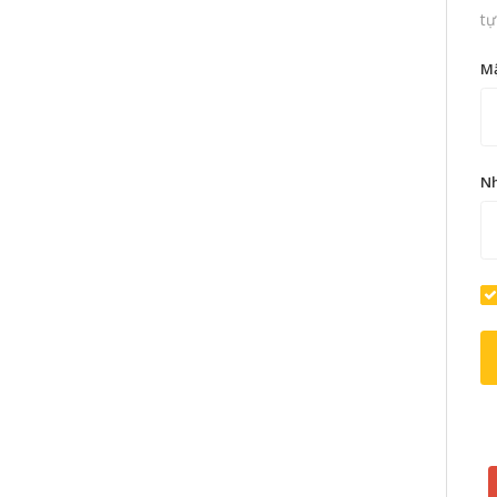
tự
M
Nh