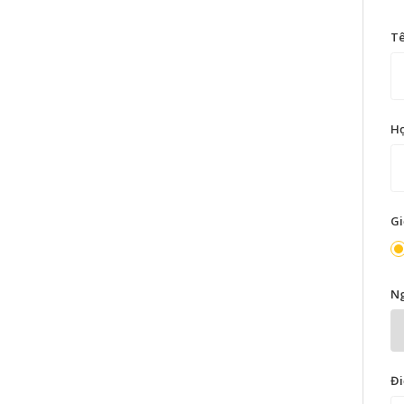
T
H
Gi
Ng
Đi