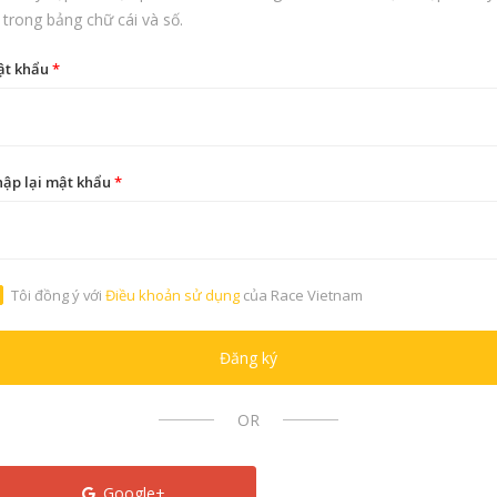
 trong bảng chữ cái và số.
ật khẩu
*
ập lại mật khẩu
*
Tôi đồng ý với
Điều khoản sử dụng
của Race Vietnam
Đăng ký
OR
Google+