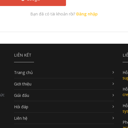
Bạn đã có tài khoản rồi?
Đăng nhập
LIÊN KẾT
LI
Trang chủ
Hỗ
su
Giới thiệu
Hỗ
cr
Đức
Giải đấu
Hỗ 
Hỏi đáp
sy
Liên hệ
Ph
ac