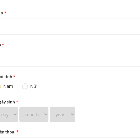
ên
*
ọ
*
ới tính
*
Nam
Nữ
ày sinh
*
ện thoại
*