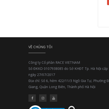
VỀ CHÚNG TÔI
Công ty Cổ phần RACE VIETNAM
Số ĐKKD 0107938085 do Sở KHĐT Tp. Hà Nội cấp
ngày 27/07/2017
Địa chỉ: Số 6, hẻm 422/11/3 Ngô Gia Tự, Phường 
Giang, Quận Long Biên, Thành phố Hà Nội