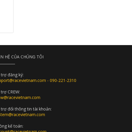
ÊN HỆ CỦA CHÚNG TÔI
 trợ đăng ký:
pport@racevietnam.com - 090-221-2310
 trợ CREW:
ew@racevietnam.com
trợ đổi thông tin tài khoản:
stem@racevietnam.com
òng kế toán:
count@racevietnam.com