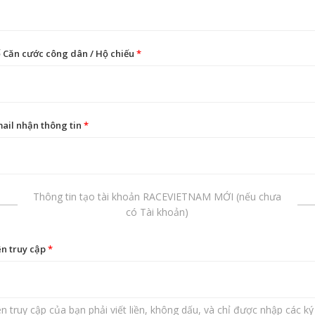
 Căn cước công dân / Hộ chiếu
*
ail nhận thông tin
*
Thông tin tạo tài khoản RACEVIETNAM MỚI (nếu chưa
có Tài khoản)
n truy cập
*
n truy cập của bạn phải viết liền, không dấu, và chỉ được nhập các ký