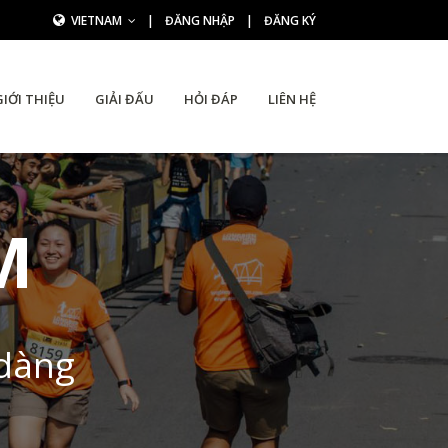
VIETNAM
|
ĐĂNG NHẬP
|
ĐĂNG KÝ
GIỚI THIỆU
GIẢI ĐẤU
HỎI ĐÁP
LIÊN HỆ
M
 dàng