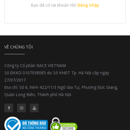
Bạn đã có tài khoản rồi?
Đăng nhập
VỀ CHÚNG TÔI
Công ty Cổ phần RACE VIETNAM
Số ĐKKD 0107938085 do Sở KHĐT Tp. Hà Nội cấp ngày
27/07/2017
Địa chỉ: Số 6, hẻm 422/11/3 Ngô Gia Tự, Phường Đức Giang,
Quận Long Biên, Thành phố Hà Nội