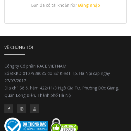
Bạn đã có tài khoản rồi?
Đăng nhập
VỀ CHÚNG TÔI
Công ty Cổ phần RACE VIETNAM
Số ĐKKD 0107938085 do Sở KHĐT Tp. Hà Nội cấp ngày
27/07/2017
Địa chỉ: Số 6, hẻm 422/11/3 Ngô Gia Tự, Phường Đức Giang,
Quận Long Biên, Thành phố Hà Nội