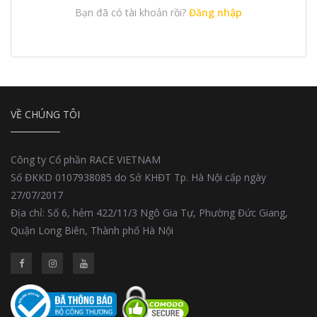
Bạn đã có tài khoản rồi?
Đăng nhập
VỀ CHÚNG TÔI
Công ty Cổ phần RACE VIETNAM
Số ĐKKD 0107938085 do Sở KHĐT Tp. Hà Nội cấp ngày
27/07/2017
Địa chỉ: Số 6, hẻm 422/11/3 Ngô Gia Tự, Phường Đức Giang,
Quận Long Biên, Thành phố Hà Nội