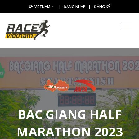
VIETNAM
|
ĐĂNG NHẬP
|
ĐĂNG KÝ
BAC GIANG HALF
MARATHON 2023