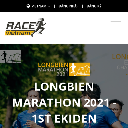
VIETNAM
|
ĐĂNG NHẬP
|
ĐĂNG KÝ
LONGBIEN
MARATHON 2021 -
1ST EKIDEN