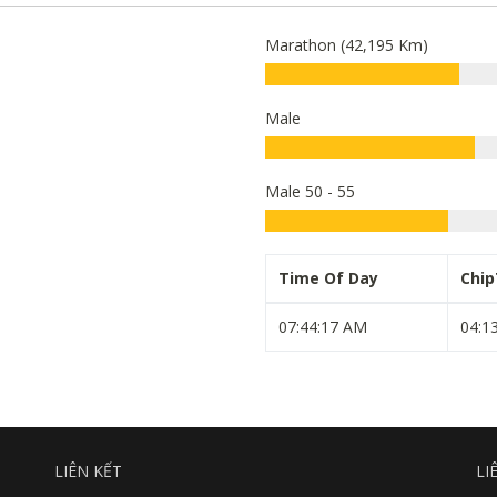
Marathon (42,195 Km)
Male
Male 50 - 55
Time Of Day
Chi
07:44:17 AM
04:1
LIÊN KẾT
LI