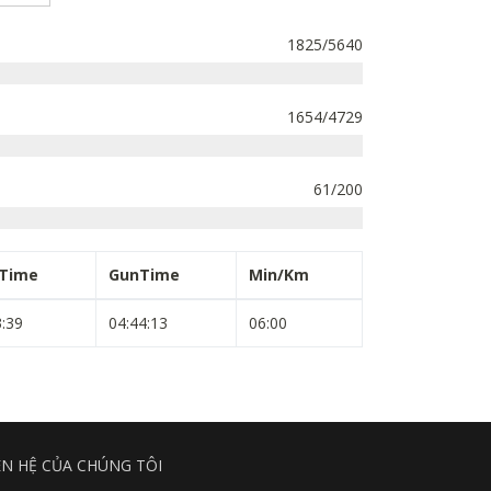
1825/5640
1654/4729
61/200
pTime
GunTime
Min/Km
3:39
04:44:13
06:00
ÊN HỆ CỦA CHÚNG TÔI