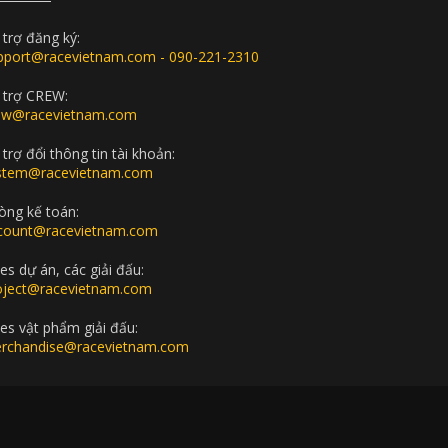
 trợ đăng ký:
pport@racevietnam.com - 090-221-2310
 trợ CREW:
ew@racevietnam.com
trợ đổi thông tin tài khoản:
stem@racevietnam.com
òng kế toán:
count@racevietnam.com
es dự án, các giải đấu:
oject@racevietnam.com
les vật phẩm giải đấu:
rchandise@racevietnam.com