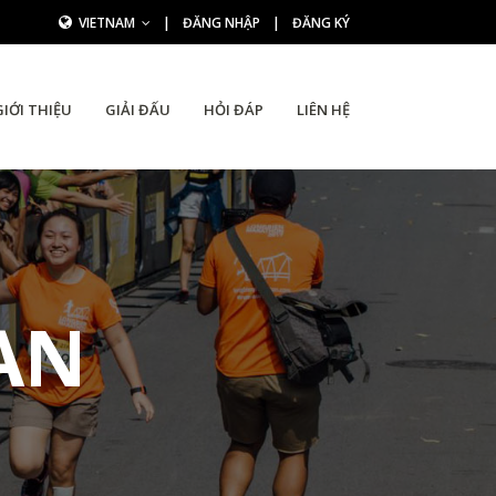
VIETNAM
|
ĐĂNG NHẬP
|
ĐĂNG KÝ
GIỚI THIỆU
GIẢI ĐẤU
HỎI ĐÁP
LIÊN HỆ
AN