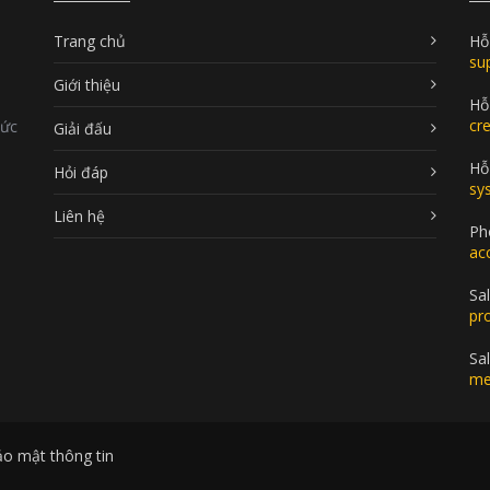
Trang chủ
Hỗ
su
Giới thiệu
Hỗ
cr
Đức
Giải đấu
Hỗ 
Hỏi đáp
sy
Liên hệ
Ph
ac
Sal
pr
Sa
me
ảo mật thông tin